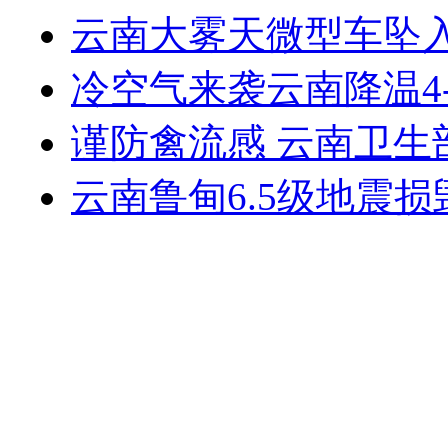
云南大雾天微型车坠入
冷空气来袭云南降温4
谨防禽流感 云南卫生
云南鲁甸6.5级地震损