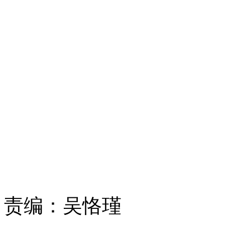
责编：
吴恪瑾