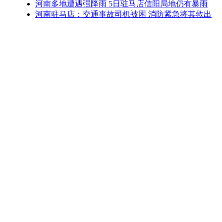
河南多地遭遇强降雨 5日驻马店信阳局地仍有暴雨
河南驻马店：交通事故司机被困 消防紧急将其救出