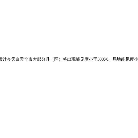
号：预计今天白天全市大部分县（区）将出现能见度小于500米、局地能见