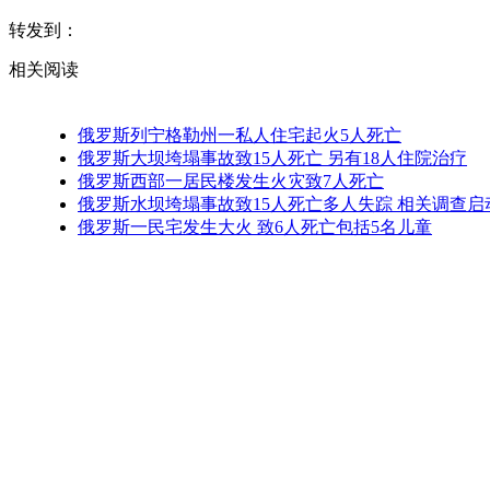
转发到：
相关阅读
俄罗斯列宁格勒州一私人住宅起火5人死亡
俄罗斯大坝垮塌事故致15人死亡 另有18人住院治疗
俄罗斯西部一居民楼发生火灾致7人死亡
俄罗斯水坝垮塌事故致15人死亡多人失踪 相关调查启
俄罗斯一民宅发生大火 致6人死亡包括5名儿童