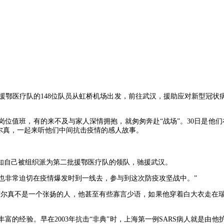
海援鄂医疗队的148位队员从虹桥机场出发，前往武汉，援助应对新型冠状
位值班，有的来不及与家人深情拥抱，就匆匆奔赴“战场”。30日是他
尔真，一起来听他们中间抗击疫情的感人故事。
得知自己被组织派为第二批援鄂医疗队的领队，驰援武汉。
，也非常迫切在疫情爆发时到一线去，参与到这次防疫攻坚战中。”
，“尔真不是一个张扬的人，他甚至有些寡言少语，如果他穿着白大衣走在
富的经验。早在2003年抗击“非典”时，上海第一例SARS病人就是