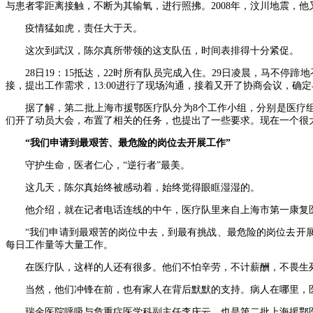
与患者零距离接触，不断为其输氧，进行照拂。2008年，汶川地震，
疫情猛如虎，责任大于天。
这次到武汉，陈尔真所带领的这支队伍，时间表排得十分紧促。
28日19：15抵达，22时所有队员完成入住。29日凌晨，马不
接，提出工作需求，13:00进行了现场沟通，接着又开了协商会议，确
据了解，第二批上海市援鄂医疗队分为8个工作小组，分别是医疗组
们开了动员大会，布置了相关的任务，也提出了一些要求。现在一个很
“我们申请到最艰苦、最危险的岗位去开展工作”
守护生命，医者仁心，“逆行者”最美。
这几天，陈尔真始终被感动着，始终觉得眼眶湿湿的。
他介绍，就在记者电话连线的中午，医疗队里来自上海市第一康复
“我们申请到最艰苦的岗位中去，到最有挑战、最危险的岗位去开展
每日工作量等大量工作。
在医疗队，这样的人还有很多。他们不怕辛劳，不计薪酬，不畏生
当然，他们冲锋在前，也有家人在背后默默的支持。病人在哪里，医
瑞金医院呼吸与危重症医学科副主任李庆云，也是第二批上海援鄂医