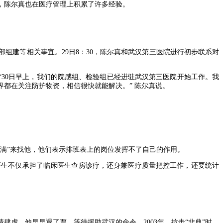
长，陈尔真也在医疗管理上积累了许多经验。
部组建等相关事宜。29日8：30，陈尔真和武汉第三医院进行初步联系对
“30日早上，我们的院感组、检验组已经进驻武汉第三医院开始工作。我
都在关注防护物资，相信很快就能解决。” 陈尔真说。
满”来找他，他们表示排班表上的岗位发挥不了自己的作用。
位医生不仅承担了临床医生查房诊疗，还身兼医疗质量把控工作，还要统计
虐，他早早退了票，等待援助武汉的命令。2003年，抗击“非典”时，