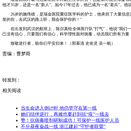
他才35岁，还是一名“新人”。如今17年过去，他已成为一名“老兵”
26岁的施伟雄，是瑞金医院重症医学科的护士，他承担了大量信息
发的你，去武汉的路上听，我会保护你的！”
在出发到武汉的航班上，陈尔真给全体医疗队“打气”，他说“我们
己没有信心，只要我们有信心，科学理性面对病毒，动员我们所有力量
致敬逆行者，盼你们平安归来！（郭慕清 史依灵 吴一航）
责编：
曹梦雨
转发到：
相关阅读
当生命进入倒计时 他仍坚守在第一线
她们结伴逆行，再难也要赶到抗“疫”一线去
赞！抗病毒喷剂研制成功！可保护一线医护人员
不分昼夜奋战一线 浙江建起“守护者联盟”