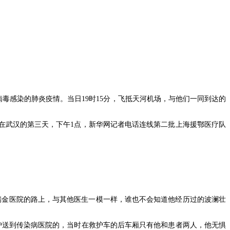
病毒感染的肺炎疫情。当日19时15分，飞抵天河机场，与他们一同到达的
们在武汉的第三天，下午1点，新华网记者电话连线第二批上海援鄂医疗队
瑞金医院的路上，与其他医生一模一样，谁也不会知道他经历过的波澜壮
由他护送到传染病医院的，当时在救护车的后车厢只有他和患者两人，他无惧