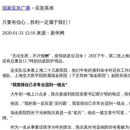
国家应急广播
>
应急英雄
只要有信心，胜利一定属于我们！
2020-01-31 12:16
来源：
新华网
“无论生死，不计报酬”，疫情就是征召令！ 28日下午，第二批上
还有总重近11.7吨的抗疫防护用品。
这支队伍来着上海二十几家医院，他们中有的接到命令时还在工作岗
领队、上海交大医学院附属瑞金医院（下文简称“瑞金医院”）副院长陈
“我觉得自己非常合适到一线去”
大年初一晚上11点多，陈尔真接到医院党委书记瞿介明的电话，
他说，“我的第一反应是‘没问题’，我觉得自己非常合适到一线去
瑞金医院院长宁光称陈尔真是一名“老兵”，他在一篇文章中写道
阔。”
作为一名从事重症医学30年的医生，陈尔真对传染病防控有着极为丰