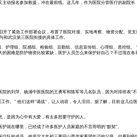
他又主动报名参加救援，冲在最前线。这几年，作为医院分管医疗的副院
停蹄地召开了紧急工作部署会议，布置了医院对接、实地考察、物资分配、党支
定与和武汉第三医院衔接的具体工作。
、护理组、院感组、检验组、后勤组、信息宣传组、心理组、质控组。 
大的困难是防护物资比较紧缺，医护人员怎么来保护好自己？不过现在各界
医院的刘萍、杨浦中医医院的王勇军和陈军等几名队员，因为对排班表“不
工作。” 他们这样“请战”，让人动容，令人泪目。据了解，目前这几
死，是因为心中有大爱，有太多想要守护的人。
护就在哪里，已经成了许多医护人员家庭的不言而明的“默契”。
疗队的成员，他原定大年初三要回山西老家看望年迈的父母，但看到疫情肆