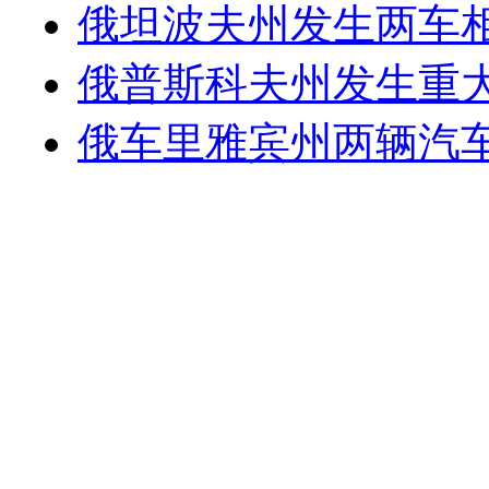
俄坦波夫州发生两车相
俄普斯科夫州发生重大
俄车里雅宾州两辆汽车