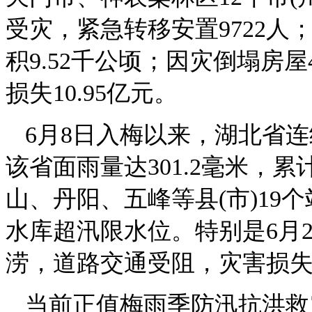
受灾，紧急转移安置9722人；
积9.52千公顷；因灾倒塌房屋
损失10.95亿元。
6月8日入梅以来，湖北省连
该省面雨量达301.2毫米，
山、丹阳、五峰等县(市)19
水库超汛限水位。特别是6月
涝，道路交通受阻，灾害损
当前正值梅雨季防汛抗洪救