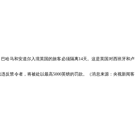
利时、巴哈马和安道尔入境英国的旅客必须隔离14天。这是英国对西班牙和卢
续违反禁令者，将被处以最高5000英镑的罚款。（消息来源：央视新闻客