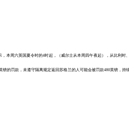
pps）表示，本周六英国夏令时的4时起，（威尔士从本周四午夜起），从比
英镑的罚款，未遵守隔离规定返回苏格兰的人可能会被罚款480英镑，持