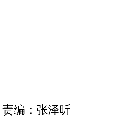
责编：
张泽昕