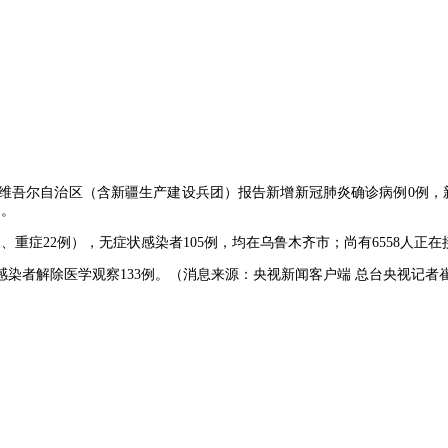
新疆维吾尔自治区（含新疆生产建设兵团）报告新增新冠肺炎确诊病例0例，
例。
例、重症22例），无症状感染者105例，均在乌鲁木齐市；尚有6558人正
症状感染者解除医学观察133例。（消息来源：央视新闻客户端 总台央视记者