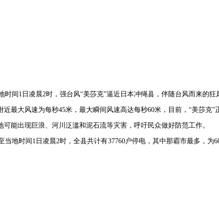
当地时间1日凌晨2时，强台风“美莎克”逼近日本冲绳县，伴随台风而来的狂
近最大风速为每秒45米，最大瞬间风速高达每秒60米，目前，“美莎克”
地可能出现巨浪、河川泛滥和泥石流等灾害，呼吁民众做好防范工作。
地时间1日凌晨2时，全县共计有37760户停电，其中那霸市最多，为