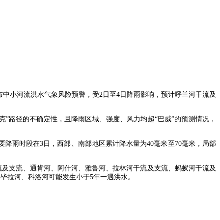
合发布中小河流洪水气象风险预警，受2日至4日降雨影响，预计呼兰河干流及
莎克”路径的不确定性，且降雨区域、强度、风力均超“巴威”的预测情况，
要降雨时段在3日，西部、南部地区累计降水量为40毫米至70毫米，局部
干流及支流、通肯河、阿什河、雅鲁河、拉林河干流及支流、蚂蚁河干流及
逊毕拉河、科洛河可能发生小于5年一遇洪水。