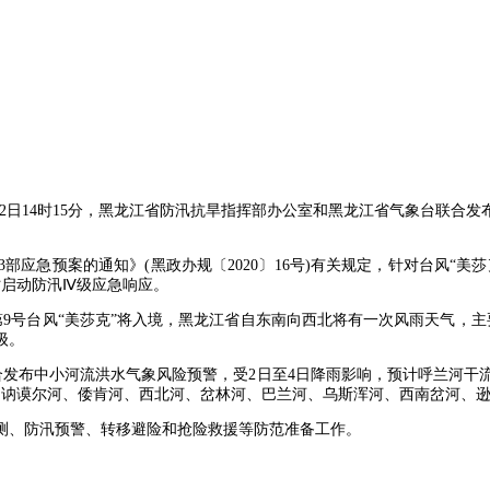
境，2日14时15分，黑龙江省防汛抗旱指挥部办公室和黑龙江省气象台联
应急预案的通知》(黑政办规〔2020〕16号)有关规定，针对台风“美
时启动防汛Ⅳ级应急响应。
9号台风“美莎克”将入境，黑龙江省自东南向西北将有一次风雨天气，主
级。
联合发布中小河流洪水气象风险预警，受2日至4日降雨影响，预计呼兰河
、讷谟尔河、倭肯河、西北河、岔林河、巴兰河、乌斯浑河、西南岔河、
测、防汛预警、转移避险和抢险救援等防范准备工作。