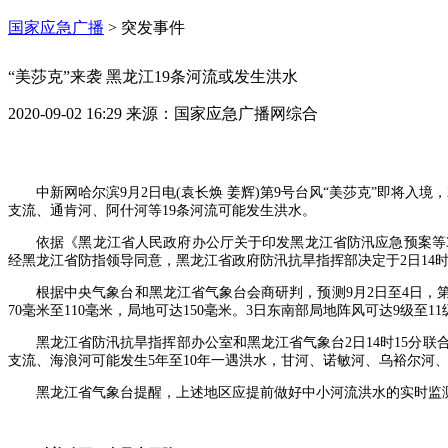
国家应急广播
>
突发事件
“美莎克”来袭 黑龙江19条河流或发生洪水
2020-09-02 16:29
来源：
国家应急广播网综合
中新网哈尔滨9月2日电(袁长焕 姜辉)第9号台风“美莎克”即将入
支流、通肯河、阿什河等19条河流可能发生洪水。
依据《黑龙江省人民政府办公厅关于印发黑龙江省防汛应急预案等3部
经黑龙江省防指领导同意，黑龙江省政府防汛抗旱指挥部决定于2日14
根据中央气象台和黑龙江省气象台会商研判，预测9月2日至4日，第
70毫米至110毫米，局地可达150毫米。3日东南部局地阵风可达9级至11
黑龙江省防汛抗旱指挥部办公室和黑龙江省气象台2日14时15分
支流、海浪河可能发生5年至10年一遇洪水，甘河、诺敏河、乌裕尔河
黑龙江省气象台提醒，上述地区应提前做好中小河流洪水的实时监