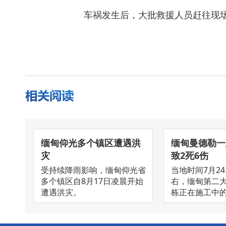
车祸发生后，大批救援人员赶往现
缅甸仰光多个镇区遭遇洪
缅甸曼德勒一
灾
致2死6伤
受持续降雨影响，缅甸仰光省
当地时间7月24
多个镇区自8月17日凌晨开始
右，缅甸第二
遭遇洪灾。
栋正在施工中的建