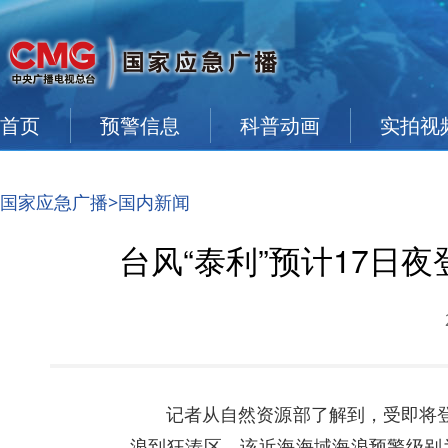
首页
预警信息
科普动画
实拍视
国家应急广播
>
国内新闻
台风“泰利”预计17日
记者从自然资源部了解到，受即将登
浪到狂涛区，该近海海域海浪预警级别