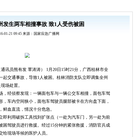
州发生两车相撞事故 致1人受伤被困
16-01-21 09:45 来源：国家应急广播网
通讯员熊有发 覃涛涛） 1月20日15时21分，广西桂林市全
生一起交通事故，导致1人被困。桂林消防支队立即调集全州
赴现场处置。
达现场，经侦察发现：一辆面包车与一辆公交车相撞，面包车驾
形，车内空间狭小，面包车驾驶员腿部被卡在方向盘下面，
，鲜血直流，情况十分危急。
立即利用破拆工具找到扩张点（一处为汽车门，另一处为前
被困驾驶员进行救援。经过15分钟的紧张救援，消防官兵成
交给现场等候的医护人员。