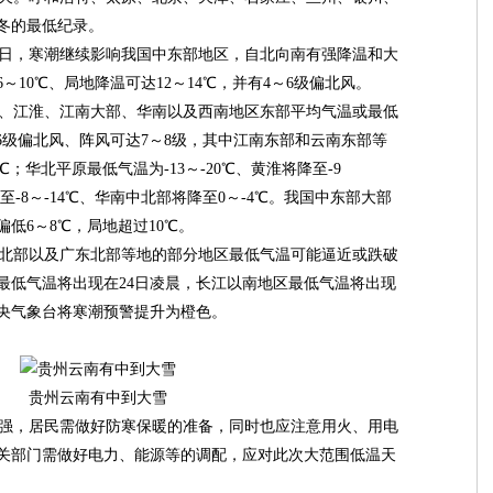
冬的最低纪录。
日，寒潮继续影响我国中东部地区，自北向南有强降温和大
～10℃、局地降温可达12～14℃，并有4～6级偏北风。
黄淮、江淮、江南大部、华南以及西南地区东部平均气温或最低
～6级偏北风、阵风可达7～8级，其中江南东部和云南东部等
℃；华北平原最低气温为-13～-20℃、黄淮将降至-9
至-8～-14℃、华南中北部将降至0～-4℃。我国中东部大部
低6～8℃，局地超过10℃。
北部以及广东北部等地的部分地区最低气温可能逼近或跌破
最低气温将出现在24日凌晨，长江以南地区最低气温将出现
中央气象台将寒潮预警提升为橙色。
贵州云南有中到大雪
强，居民需做好防寒保暖的准备，同时也应注意用火、用电
关部门需做好电力、能源等的调配，应对此次大范围低温天