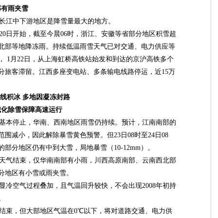
部有雨夹雪
长江中下游地区是降雪量最大的地方。
0日开始，截至今晨06时，浙江、安徽等省部分地区积雪超
东北部等地降冻雨。持续低温雨雪天气已对交通、电力供应等
 1月22日，从上海虹桥高铁站始发和到达的京沪高铁多个
分旅客滞留。江西多座变电站、多条输电线路停运，近15万
电线积冰 多地因凝冻封路
化除雪保障高速运行
基本停止，华南、西南地区雨雪仍持续。预计，江南南部的
围减小，因此解除暴雪黄色预警。但23日08时至24日08
部分地区仍有中到大雪，局地暴雪（10-12mm）。
天气结束，仅华南南部有小雨，川西高原南部、云南西北部
分地区有小雪或雨夹雪。
冷空气过程叠加，且气温回升较快，不会出现2008年初持
。
束，但大部地区气温在0℃以下，将对道路交通、电力供