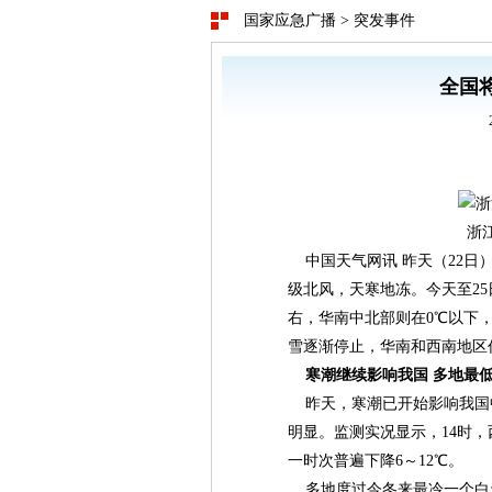
国家应急广播
>
突发事件
全国
浙
中国天气网讯 昨天（22日
级北风，天寒地冻。今天至25
右，华南中北部则在0℃以下
雪逐渐停止，华南和西南地区
寒潮继续影响我国 多地最
昨天，寒潮已开始影响我国
明显。监测实况显示，14时
一时次普遍下降6～12℃。
多地度过今冬来最冷一个白