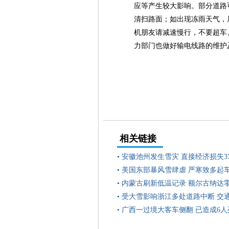
应等产生较大影响。部分道路
清扫路面；如出现冻雨天气，
机朋友请减速慢行，不要超车
力部门也做好输电线路的维护
相关链接
•
安徽池州发生雪灾 直接经济损失37
•
美国东部暴风雪肆虐 严寒致多起
•
内蒙古刷新低温记录 额尔古纳达零下
•
受大雪影响浙江多处道路中断 交
•
广西一过境大客车侧翻 已造成6