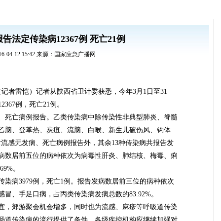
告法定传染病12367例 死亡21例
16-04-12 15:42 来源：国家应急广播网
（记者雷恺）记者从陕西省卫计委获悉，今年3月1日至31
367例，死亡21例。
、死亡病例报告。乙类传染病中除传染性非典型肺炎、脊髓
乙脑、登革热、炭疽、流脑、白喉、新生儿破伤风、钩体
禽流感无发病、死亡病例报告外，其余13种传染病共报告发
告发病数居前五位的病种依次为病毒性肝炎、肺结核、梅毒、痢
69%。
染病3979例，死亡1例。报告发病数居前三位的病种依次
冒、手足口病，占丙类传染病发病总数的83.92%。
宜，郊游聚会机会增多，同时也为流感、麻疹等呼吸道传染
肠道传染病的流行提供了条件。各级疾控机构应继续加强对