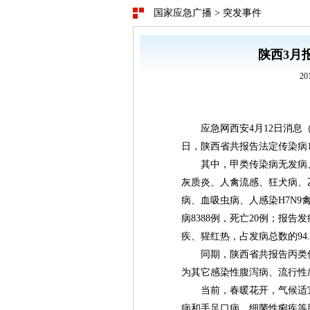
国家应急广播
>
突发事件
陕西3月报
20
应急网西安4月12日消息
日，陕西省共报告法定传染病12
其中，甲类传染病无发病
灰质炎、人禽流感、狂犬病、
病、血吸虫病、人感染H7N9
病8388例，死亡20例；报
疾、猩红热，占发病总数的94.
同期，陕西省共报告丙类传
为其它感染性腹泻病、流行性感
当前，春暖花开，气候适
病和手足口病、细菌性痢疾等