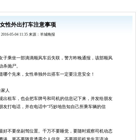
女性外出打车注意事项
2016-05-04 11:35 来源：羊城晚报
岁的女子乘坐一部滴滴顺风车后失联，警方昨晚通报，该部顺风
劫杀抛尸。
道哪个先来，女性单独外出搭车一定要注意安全！
给家人
规出租车，也会把车牌号和司机的信息记下来，并发给朋友
朋友打电话，并在电话中“巧妙地告知自己所乘车辆的信
最好不要坐副驾位置。千万不要睡觉，要随时观察司机动态
攀谈，更不要随意透露个人信息。不要跟司机发生言语冲