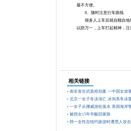
最不方便。
8、随时注意行车路线
很多人上车后就自顾自地
以防万一，上车打起精神，注
相关链接
•
南非发生武装抢劫案 一中国女游
•
北京一女子冬泳溺亡 冰洞系冬泳
•
一女子从挪威游轮落水 美国海岸
•
被拐女15年辛酸回家路
•
韩一女性在纽约旅游时遭黑人攻击