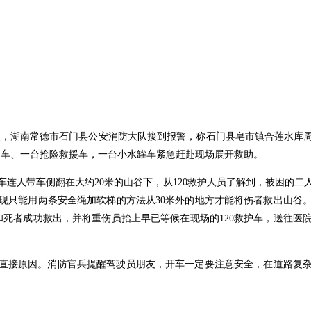
午2点，湖南常德市石门县公安消防大队接到报警，称石门县皂市镇合莲水库
行政车、一台抢险救援车，一台小水罐车紧急赶赴现场展开救助。
连人带车侧翻在大约20米的山谷下，从120救护人员了解到，被困的
现只能用两条安全绳加软梯的方法从30米外的地方才能将伤者救出山谷
困和死者成功救出，并将重伤员抬上早已等候在现场的120救护车，送往
直接原因。消防官兵提醒驾驶员朋友，开车一定要注意安全，在道路复