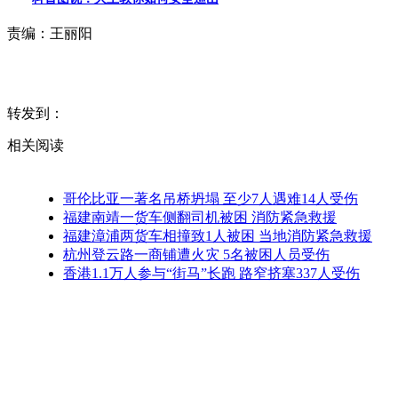
责编：
王丽阳
转发到：
相关阅读
哥伦比亚一著名吊桥坍塌 至少7人遇难14人受伤
福建南靖一货车侧翻司机被困 消防紧急救援
福建漳浦两货车相撞致1人被困 当地消防紧急救援
杭州登云路一商铺遭火灾 5名被困人员受伤
香港1.1万人参与“街马”长跑 路窄挤塞337人受伤