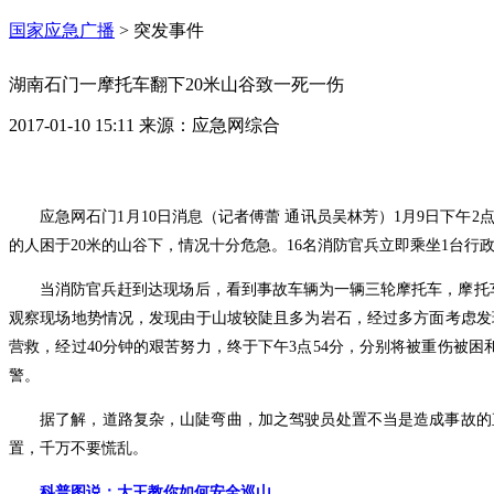
国家应急广播
>
突发事件
湖南石门一摩托车翻下20米山谷致一死一伤
2017-01-10 15:11
来源：
应急网综合
应急网石门1月10日消息（记者傅蕾 通讯员吴林芳）1月9日下
的人困于20米的山谷下，情况十分危急。16名消防官兵立即乘坐1台
当消防官兵赶到达现场后，看到事故车辆为一辆三轮摩托车，摩托车
观察现场地势情况，发现由于山坡较陡且多为岩石，经过多方面考虑发
营救，经过40分钟的艰苦努力，终于下午3点54分，分别将被重伤被
警。
据了解，道路复杂，山陡弯曲，加之驾驶员处置不当是造成事故的
置，千万不要慌乱。
科普图说：
大王教你如何安全巡山