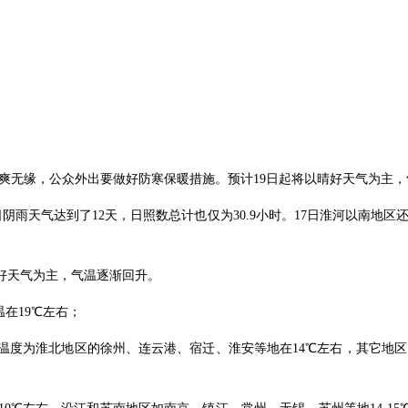
气爽无缘，公众外出要做好防寒保暖措施。预计19日起将以晴好天气为主
阴雨天气达到了12天，日照数总计也仅为30.9小时。17日淮河以南地区还
晴好天气为主，气温逐渐回升。
温在19℃左右；
温度为淮北地区的徐州、连云港、宿迁、淮安等地在14℃左右，其它地区1