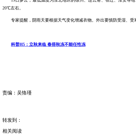
19日多云，最低温度为淮北地区的徐州、连云港、宿迁、淮安等地1
20℃左右。
专家提醒，阴雨天要根据天气变化增减衣物。外出要慎防受湿、受
科普H5：立秋来临 春捂秋冻不能任性冻
责编：
吴恪瑾
转发到：
相关阅读