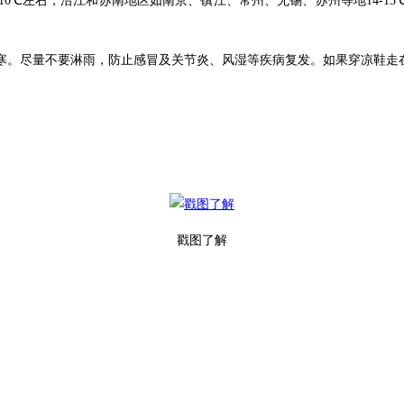
0℃左右，沿江和苏南地区如南京、镇江、常州、无锡、苏州等地14-15℃
寒。尽量不要淋雨，防止感冒及关节炎、风湿等疾病复发。如果穿凉鞋走
戳图了解