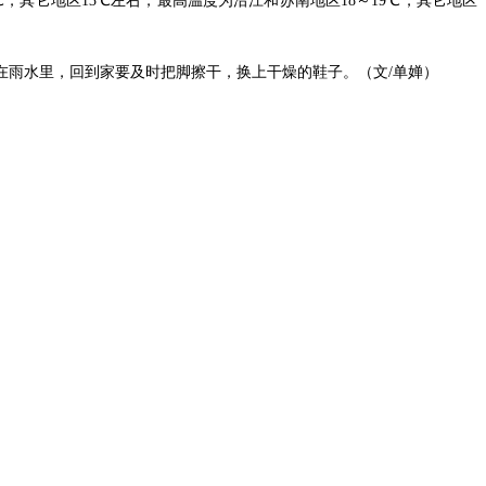
，其它地区13℃左右，最高温度为沿江和苏南地区18～19℃，其它地区
在雨水里，回到家要及时把脚擦干，换上干燥的鞋子。（文/单婵）