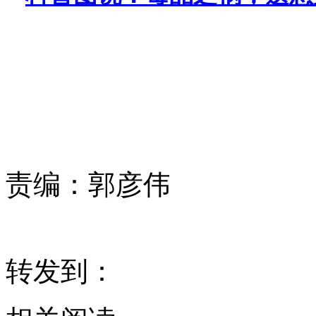
责编：
郭彦伟
转发到：