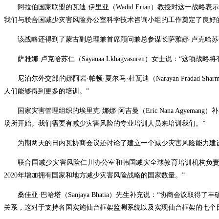
阿拉伯国家联盟的瓦迪
·
伊里亚（Wadid Erian）教授对这一战略表
我们与联合国减少灾害风险办公室科学技术咨询小组的工作奠定了良好
该战略还得到了蒙古副总理兼首席顾问兼总参谋长萨雅娜
·
卢克哈苏仁
萨雅娜
·
卢克哈苏仁（Sayanaa Lkhagvasuren）女士
说：“这项战略
尼泊尔外交部的娜阿岩
·
帕顿
·
夏尔马
·
杜瓦迪（Narayan Pradad Sh
人们能够得到更多的培训。”
国家灾害管理组织的埃里克
·
娜娜
·
阿吉曼（
Eric Nana Ag
场所开始。我们需要有减少灾害风险的专业培训人员来培训我们。”
为期两天的日内瓦协商会议还讨论了建立一个减少灾害风险能力建
联合国减少灾害风险仁川办公室和韩国减灾全球教育培训机构负
2020年增加拥有国家和地方减少灾害风险战略的国家数量。”
桑佳亚
·
巴哈塔（Sanjaya Bhatia）
先生补充说：“协商会议取得了丰
关系，这对于支持各国实施仙台框架监测系统以及实现仙台框架的七个