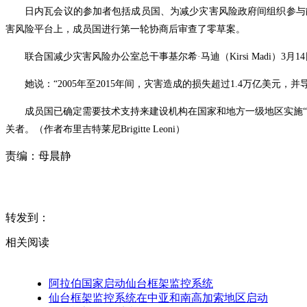
日内瓦会议的参加者包括成员国、为减少灾害风险
政府间组织参与
害风险平台上，成员国进行第一轮
协商
后
审查
了零草案。
联合国减少灾害风险办公室总干事基尔希
·
马迪（Kirsi Madi
她说：“2005年至2015年间，灾害造成的损失超过1.4万亿美
成员国已确定需要技术支持来建设机构在国家和地方一级地区实施
关者。（作者布里吉特莱尼Brigitte Leoni
）
责编：
母晨静
转发到：
相关阅读
阿拉伯国家启动仙台框架监控系统
仙台框架监控系统在中亚和南高加索地区启动