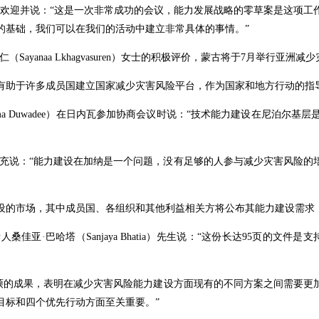
示欢迎并
说：“这是一次非常成功的会议，能力发展战略的零草案是这项工
的基础，我们可以在我们的活动中建立非常具体的事情。”
（Sayanaa Lkhagvasuren）女士的积极评价，蒙古将于7月举行亚
将有助于许多成员国建立国家减少灾害风险平台，作为国家和地方行动的指
arma Duwadee）在日内瓦参加
协商
会议时说：“技术能力建设在尼泊尔基层
yemang）补充说：“能力建设在加纳是一个问题，没有足够的人参与减少灾
设的市场，其中成员国、各组织和其他利益相关方将公布其能力建设需求
责人桑佳亚
·
巴哈塔（Sanjaya Bhatia）
先生
说：“这份长达95页的文件是
硕的成果，表明在减少灾害风险能力建设方面现有的不同方案之间需要更
目标和四个优先行动方面至关重要。”