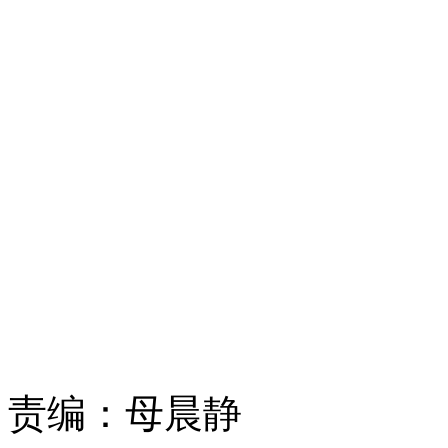
责编：
母晨静