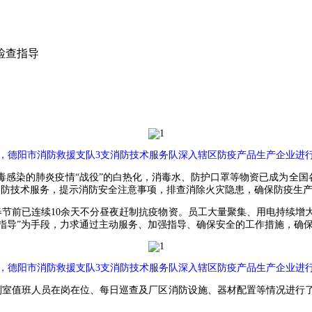
检查指导
日，德阳市消防救援支队3支消防技术服务队深入辖区防疫产品生产企业进
感染的肺炎疫情“战役”的白热化，消毒水、防护口罩等物资已成为全国各
消防技术服务，提示消防安全注意事项，排查消除火灾隐患，确保防疫生
春节前已连续10余天不分昼夜赶制抗疫物资。员工大量聚集、用电持续增
以“指导”为手段，力求通过主动服务、加强指导、确保安全的工作措施，
日，德阳市消防救援支队3支消防技术服务队深入辖区防疫产品生产企业进
制室值班人员在岗在位、每日巡查及厂区消防设施、器材配置等情况进行