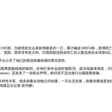
385例，为疫情发生以来新增最多的一日，累计确诊188974例，新增死亡
斯、英国、西班牙和意大利。巴西因新冠肺炎死亡的人数也排在全球第6位
平台公开了他们的新冠病毒检测结果呈阳性。
级隔离措施指南的细则，但例行发布会临时被取消。据当地媒体报道，
nasems）还发表了一份联合声明，称目前不适合推行分级隔离措施。
地区生物多样性丰富，很多病毒在动物之间传播，一旦生态失衡，病毒传播速
电视总台记者 徐丹娜）