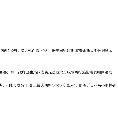
病例749例，累计死亡13149人。据美国约翰斯·霍普金斯大学数据显示，
。
巴西各州和市政府卫生局的官员无法就此分级隔离措施指南的细则达成一
度加快，可能会成为“世界上最大的新型冠状病毒库”。随着近日亚马孙雨林砍