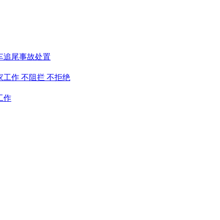
车追尾事故处置
工作 不阻拦 不拒绝
工作