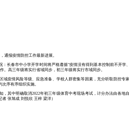
会，通报疫情防控工作最新进展。
况：长春市中小学开学时间将严格遵循“疫情没有得到基本控制前不开学
工作。高三年级将实行省域同步，初三年级将实行市域同步。
区域疫情风险等级、应急准备、学校人群密集等因素，充分听取防控专
的次序有序组织实施。
，其中明确取消2022年初三年级体育中考现场考试，计分办法由各地
 张旭成 刘悦欣 王梓 梁洋）