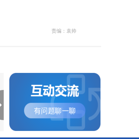
责编：
袁帅
阿根廷一剧院门口汽车失
安第斯山脉遭遇冬季
控冲上人行道...
风雪 超400人...
当地时间7月10日晚，阿根廷
据法新社和当地媒体报
门多萨省科多伊·克鲁斯市一
地官员称，阿根廷和智
剧院门口，一辆汽车...
附近的安第斯山脉当...