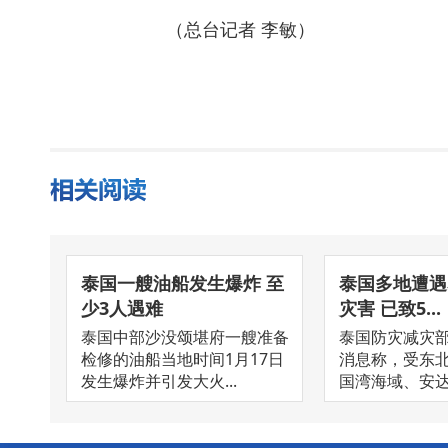
（总台记者 李敏）
泰国一艘油船发生爆炸 至
泰国多地遭遇
少3人遇难
灾害 已致5...
泰国中部沙没颂堪府一艘准备
泰国防灾减灾部
检修的油船当地时间1月17日
消息称，受东
发生爆炸并引发大火...
国湾海域、安达曼