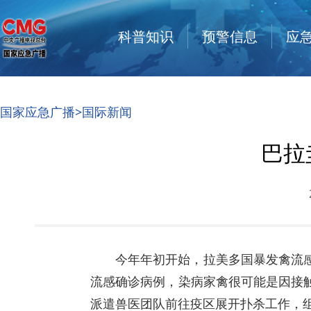
科普知识
预警信息
应
国家应急广播
>
国际新闻
巴拉
今年年初开始，拉美多国暴发禽流
流感确诊病例，染病家禽很可能是因接
派遣兽医团队前往疫区展开扑杀工作，