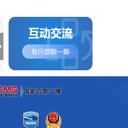
安徽中度干旱面积2.5万平
安徽启动重大气象灾
方公里 以淮...
（高温）Ⅳ级应...
根据安徽省水文局的信息，安
根据安徽省气象台预报
徽省旱情仍在持续，土壤墒情
9—15日安徽省继续维
逐渐降低。 8月14日...
高温天气，全省最高气..