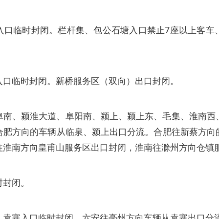
入口临时封闭。栏杆集、包公石塘入口禁止7座以上客车
入口临时封闭。新桥服务区（双向）出口封闭。
阜南、颍淮大道、阜阳南、颍上、颍上东、毛集、淮南西
合肥方向的车辆从临泉、颍上出口分流。合肥往新蔡方向
往淮南方向皇甫山服务区出口封闭，淮南往滁州方向仓镇
时封闭。
、袁寨入口临时封闭。六安往亳州方向车辆从袁寨出口分