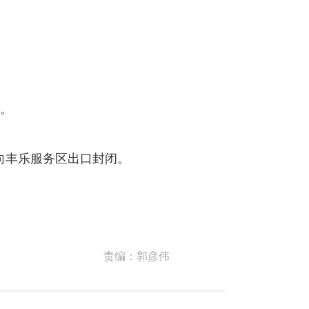
速。
向丰乐服务区出口封闭。
责编：
郭彦伟