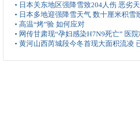
•
日本关东地区强降雪致204人伤 恶劣
•
日本多地迎强降雪天气 数十厘米积雪
•
高温“烤”验 如何应对
•
网传甘肃现“孕妇感染H7N9死亡” 医
•
黄河山西芮城段今冬首现大面积流凌 