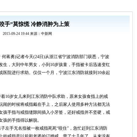
“咬手”莫惊慌 冷静消肿为上策
2015-09-24 19:44 来源：中新网
 何蒋勇)记者今天(24日)从浙江省宁波消防部门获悉，宁波
发生，大到中年男女，小到10岁孩童，手指被卡后迅速变红
或医院进行求助。仅仅一个月，宁波江东消防就接到10余起
着10岁女儿来到江东消防中队求助，原来女孩食指上的戒
玩闹的时候将戒指戴在手上，之后家人使用多种方法都无法
女孩手指与戒指缝隙间插入小牙签，还好戒指并不坚硬，戒
女孩的手指得以解脱。
子左手无名指被一枚戒指死死“咬住”，急忙赶到江东消防
上的戒指是以前和老婆的订婚戒，带了十几年了，从来没有