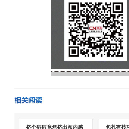
挤个痘痘竟然挤出颅内感
包扎有技