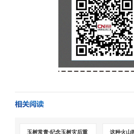
玉树常青·纪念玉树灾后重
这种火山